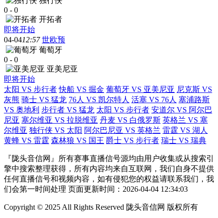
独行侠
0
-
0
开拓者
即将开始
04-04
12:57
世欧预
葡萄牙
0
-
0
亚美尼亚
即将开始
太阳 VS 步行者
快船 VS 掘金
葡萄牙 VS 亚美尼亚
尼克斯 VS
灰熊
骑士 VS 猛龙
76人 VS 凯尔特人
活塞 VS 76人
塞浦路斯
VS 奥地利
步行者 VS 猛龙
太阳 VS 步行者
安道尔 VS 阿尔巴
尼亚
塞尔维亚 VS 拉脱维亚
丹麦 VS 白俄罗斯
英格兰 VS 塞
尔维亚
独行侠 VS 太阳
阿尔巴尼亚 VS 英格兰
雷霆 VS 湖人
黄蜂 VS 雷霆
森林狼 VS 国王
爵士 VS 步行者
瑞士 VS 瑞典
『陇头音信网』所有赛事直播信号源均由用户收集或从搜索引
擎中搜索整理获得，所有内容均来自互联网，我们自身不提供
任何直播信号和视频内容，如有侵犯您的权益请联系我们，我
们会第一时间处理 页面更新时间：2026-04-04 12:34:03
Copyright © 2025 All Rights Reserved 陇头音信网 版权所有