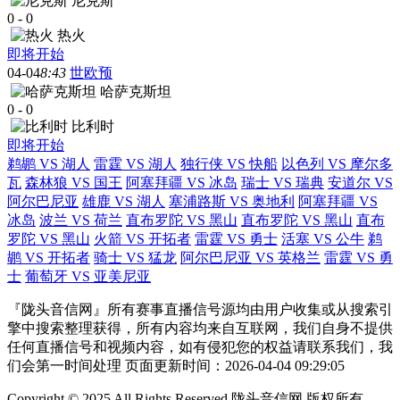
尼克斯
0
-
0
热火
即将开始
04-04
8:43
世欧预
哈萨克斯坦
0
-
0
比利时
即将开始
鹈鹕 VS 湖人
雷霆 VS 湖人
独行侠 VS 快船
以色列 VS 摩尔多
瓦
森林狼 VS 国王
阿塞拜疆 VS 冰岛
瑞士 VS 瑞典
安道尔 VS
阿尔巴尼亚
雄鹿 VS 湖人
塞浦路斯 VS 奥地利
阿塞拜疆 VS
冰岛
波兰 VS 荷兰
直布罗陀 VS 黑山
直布罗陀 VS 黑山
直布
罗陀 VS 黑山
火箭 VS 开拓者
雷霆 VS 勇士
活塞 VS 公牛
鹈
鹕 VS 开拓者
骑士 VS 猛龙
阿尔巴尼亚 VS 英格兰
雷霆 VS 勇
士
葡萄牙 VS 亚美尼亚
『陇头音信网』所有赛事直播信号源均由用户收集或从搜索引
擎中搜索整理获得，所有内容均来自互联网，我们自身不提供
任何直播信号和视频内容，如有侵犯您的权益请联系我们，我
们会第一时间处理 页面更新时间：2026-04-04 09:29:05
Copyright © 2025 All Rights Reserved 陇头音信网 版权所有