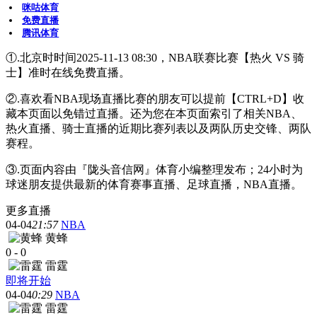
咪咕体育
免费直播
腾讯体育
①.北京时时间2025-11-13 08:30，NBA联赛比赛【热火 VS 骑
士】准时在线免费直播。
②.喜欢看NBA现场直播比赛的朋友可以提前【CTRL+D】收
藏本页面以免错过直播。还为您在本页面索引了相关NBA、
热火直播、骑士直播的近期比赛列表以及两队历史交锋、两队
赛程。
③.页面内容由『陇头音信网』体育小编整理发布；24小时为
球迷朋友提供最新的体育赛事直播、足球直播，NBA直播。
更多直播
04-04
21:57
NBA
黄蜂
0
-
0
雷霆
即将开始
04-04
0:29
NBA
雷霆