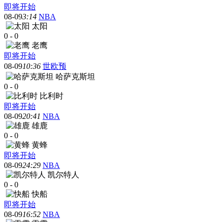
即将开始
08-09
3:14
NBA
太阳
0
-
0
老鹰
即将开始
08-09
10:36
世欧预
哈萨克斯坦
0
-
0
比利时
即将开始
08-09
20:41
NBA
雄鹿
0
-
0
黄蜂
即将开始
08-09
24:29
NBA
凯尔特人
0
-
0
快船
即将开始
08-09
16:52
NBA