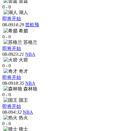
雷霆
0
-
0
湖人
即将开始
08-09
14:29
世欧预
希腊
0
-
0
苏格兰
即将开始
08-09
23:21
NBA
火箭
0
-
0
奇才
即将开始
08-09
18:35
NBA
森林狼
0
-
0
国王
即将开始
08-09
4:32
NBA
热火
0
-
0
骑士