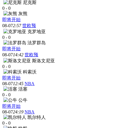
尼克斯
0
-
0
灰熊
即将开始
08-07
2:57
世欧预
克罗地亚
0
-
0
法罗群岛
即将开始
08-07
14:42
世欧预
斯洛文尼亚
0
-
0
科索沃
即将开始
08-07
12:45
NBA
活塞
0
-
0
公牛
即将开始
08-07
24:19
NBA
凯尔特人
0
-
0