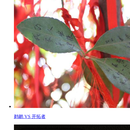
鹈鹕 VS 开拓者