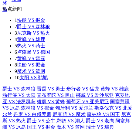
热点新闻
1
快船 VS 掘金
2
爵士 VS 森林狼
3
尼克斯 VS 热火
4
黄蜂 VS 雄鹿
5
热火 VS 骑士
6
卢森堡 VS 德国
7
黄蜂 VS 雷霆
8
快船 VS 掘金
9
魔术 VS 篮网
10
太阳 VS 鹈鹕
爵士 VS 森林狼
雷霆 VS 勇士
步行者 VS 猛龙
黄蜂 VS 雄鹿
独行侠 VS 太阳
直布罗陀 VS 黑山
挪威 VS 爱沙尼亚
克罗地
亚 VS 法罗群岛
雄鹿 VS 黄蜂
葡萄牙 VS 亚美尼亚
阿塞拜疆
VS 冰岛
森林狼 VS 掘金
匈牙利 VS 爱尔兰
斯洛伐克 VS 北爱
尔兰
丹麦 VS 白俄罗斯
尼克斯 VS 魔术
森林狼 VS 国王
尼克
斯 VS 热火
爵士 VS 公牛
鹈鹕 VS 湖人
爵士 VS 老鹰
阿塞拜
疆 VS 冰岛
国王 VS 掘金
魔术 VS 篮网
瑞士 VS 瑞典