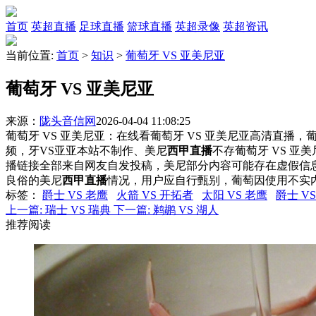
首页
英超直播
足球直播
篮球直播
英超录像
英超资讯
当前位置:
首页
>
知识
>
葡萄牙 VS 亚美尼亚
葡萄牙 VS 亚美尼亚
来源：
陇头音信网
2026-04-04 11:08:25
葡萄牙 VS 亚美尼亚：在线看葡萄牙 VS 亚美尼亚高清直播，葡
频，牙VS亚亚本站不制作、美尼
西甲直播
不存葡萄牙 VS 亚
播链接全部来自网友自发投稿，美尼部分内容可能存在虚假信
良俗的美尼
西甲直播
情况，用户应自行甄别，葡萄因使用不实
标签
：
爵士 VS 老鹰
火箭 VS 开拓者
太阳 VS 老鹰
爵士 V
上一篇:
瑞士 VS 瑞典
下一篇:
鹈鹕 VS 湖人
推荐阅读