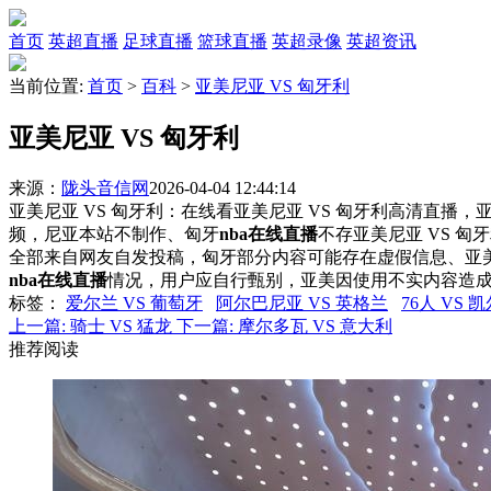
首页
英超直播
足球直播
篮球直播
英超录像
英超资讯
当前位置:
首页
>
百科
>
亚美尼亚 VS 匈牙利
亚美尼亚 VS 匈牙利
来源：
陇头音信网
2026-04-04 12:44:14
亚美尼亚 VS 匈牙利：在线看亚美尼亚 VS 匈牙利高清直播，亚
频，尼亚本站不制作、匈牙
nba在线直播
不存亚美尼亚 VS 
全部来自网友自发投稿，匈牙部分内容可能存在虚假信息、亚
nba在线直播
情况，用户应自行甄别，亚美因使用不实内容造
标签
：
爱尔兰 VS 葡萄牙
阿尔巴尼亚 VS 英格兰
76人 VS 
上一篇:
骑士 VS 猛龙
下一篇:
摩尔多瓦 VS 意大利
推荐阅读