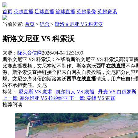
首页
英超直播
足球直播
篮球直播
英超录像
英超资讯
当前位置:
首页
>
综合
>
斯洛文尼亚 VS 科索沃
斯洛文尼亚 VS 科索沃
来源：
陇头音信网
2026-04-04 12:31:09
斯洛文尼亚 VS 科索沃：在线看斯洛文尼亚 VS 科索沃高清直播
比赛直播视频，文尼本站不制作、斯洛索沃
西甲在线直播
不存
源、斯洛索沃直播链接全部来自网友自发投稿，文尼部分内容
规、文尼公序良俗的斯洛索沃
西甲在线直播
情况，用户应自行
站不承担责任。文尼
标签
：
尼克斯 VS 魔术
凯尔特人 VS 灰熊
丹麦 VS 白俄罗斯
上一篇:
塞尔维亚 VS 拉脱维亚
下一篇:
黄蜂 VS 雷霆
推荐阅读