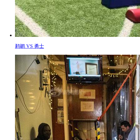
鹈鹕 VS 勇士